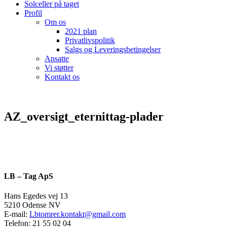
Solceller på taget
Profil
Om os
2021 plan
Privatlivspolitik
Salgs og Leveringsbetingelser
Ansatte
Vi støtter
Kontakt os
AZ_oversigt_eternittag-plader
LB – Tag ApS
Hans Egedes vej 13
5210 Odense NV
E-mail:
Lbtomrer.kontakt@gmail.com
Telefon: 21 55 02 04