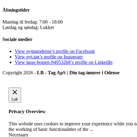
Åbningstider
Mandag til fredag: 7:00 - 18:00
Lørdag og søndag: Lukket
Sociale medier
View nyttagodense’s profile on Facebook
View nyt.tag’s profile on Instagram
View lasse-boisen-949532b8’s profile on LinkedIn
Copyright 2026 -
LB - Tag ApS | Din tag-tømrer i Odense
Luk
Privacy Overview
This website uses cookies to improve your experience while you nav
the working of basic functionalities of the
...
Necessary