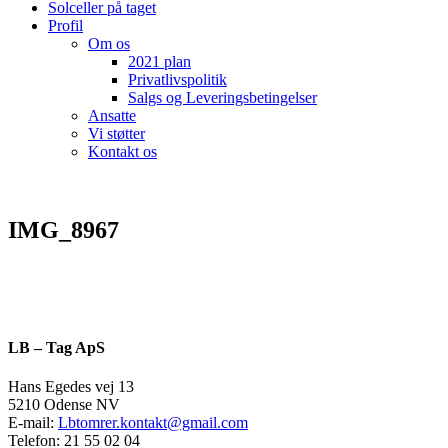
Solceller på taget
Profil
Om os
2021 plan
Privatlivspolitik
Salgs og Leveringsbetingelser
Ansatte
Vi støtter
Kontakt os
IMG_8967
LB – Tag ApS
Hans Egedes vej 13
5210 Odense NV
E-mail:
Lbtomrer.kontakt@gmail.com
Telefon: 21 55 02 04