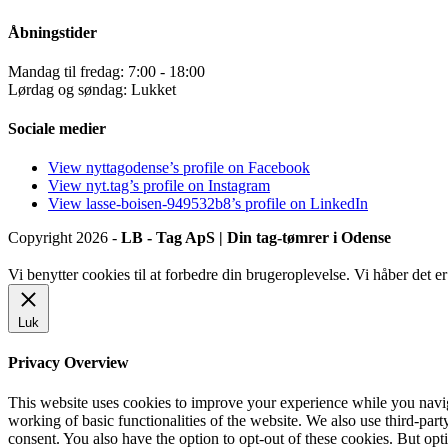
Åbningstider
Mandag til fredag: 7:00 - 18:00
Lørdag og søndag: Lukket
Sociale medier
View nyttagodense’s profile on Facebook
View nyt.tag’s profile on Instagram
View lasse-boisen-949532b8’s profile on LinkedIn
Copyright 2026 -
LB - Tag ApS | Din tag-tømrer i Odense
Vi benytter cookies til at forbedre din brugeroplevelse. Vi håber det 
Luk
Privacy Overview
This website uses cookies to improve your experience while you navigat
working of basic functionalities of the website. We also use third-pa
consent. You also have the option to opt-out of these cookies. But op