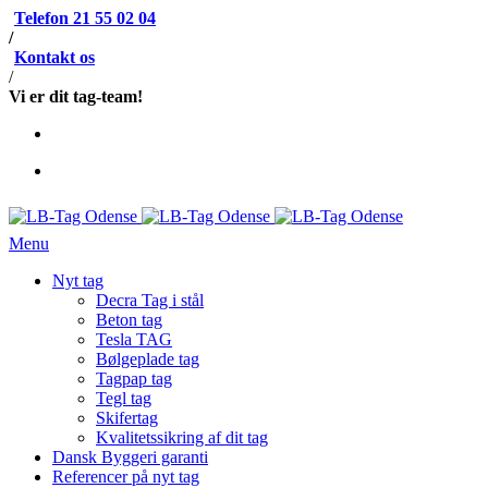
Telefon 21 55 02 04
/
Kontakt os
/
Vi er dit tag-team!
Menu
Nyt tag
Decra Tag i stål
Beton tag
Tesla TAG
Bølgeplade tag
Tagpap tag
Tegl tag
Skifertag
Kvalitetssikring af dit tag
Dansk Byggeri garanti
Referencer på nyt tag