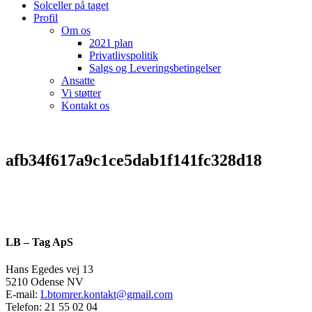
Solceller på taget
Profil
Om os
2021 plan
Privatlivspolitik
Salgs og Leveringsbetingelser
Ansatte
Vi støtter
Kontakt os
afb34f617a9c1ce5dab1f141fc328d18
LB – Tag ApS
Hans Egedes vej 13
5210 Odense NV
E-mail:
Lbtomrer.kontakt@gmail.com
Telefon: 21 55 02 04