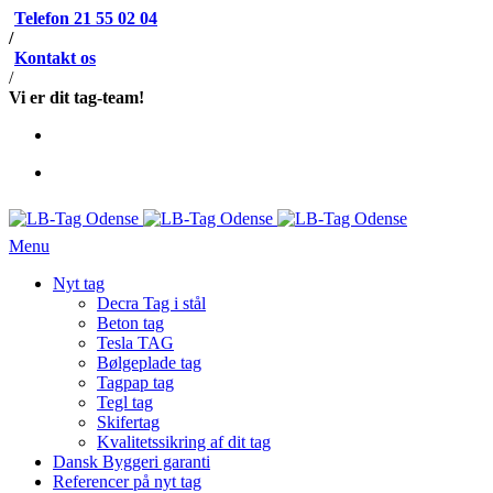
Telefon 21 55 02 04
/
Kontakt os
/
Vi er dit tag-team!
Menu
Nyt tag
Decra Tag i stål
Beton tag
Tesla TAG
Bølgeplade tag
Tagpap tag
Tegl tag
Skifertag
Kvalitetssikring af dit tag
Dansk Byggeri garanti
Referencer på nyt tag